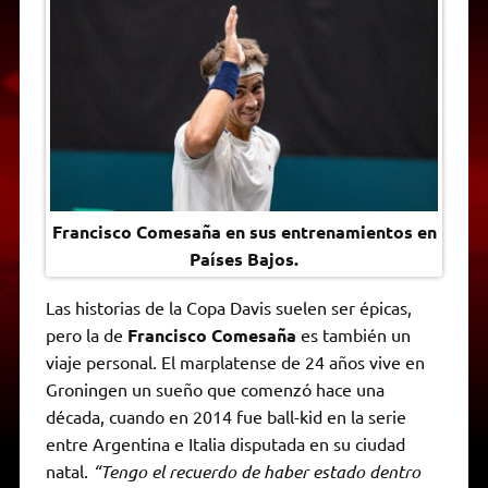
t
e
t
e
s
y
i
n
s
g
t
b
e
L
l
t
A
r
e
o
n
i
F
p
a
r
o
g
n
r
p
m
k
e
k
i
r
e
n
d
l
y
Francisco Comesaña en sus entrenamientos en
Países Bajos.
Las historias de la Copa Davis suelen ser épicas,
pero la de
Francisco Comesaña
es también un
viaje personal. El marplatense de 24 años vive en
Groningen un sueño que comenzó hace una
década, cuando en 2014 fue ball-kid en la serie
entre Argentina e Italia disputada en su ciudad
natal.
“Tengo el recuerdo de haber estado dentro