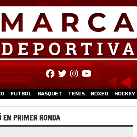
fab
fab
fab
fab
fa-
fa-
fa-
fa-
facebook
twitter
instagram
youtube
IO
FUTBOL
BASQUET
TENIS
BOXEO
HOCKEY
Ó EN PRIMER RONDA