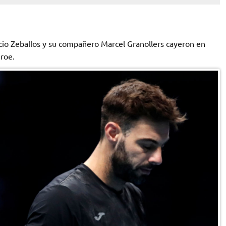
cio Zeballos y su compañero Marcel Granollers cayeron en
nroe.