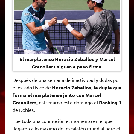
A
r
e
o
n
i
F
p
a
r
o
g
n
r
p
m
k
e
k
i
r
e
n
d
l
y
El marplatense Horacio Zeballos y Marcel
Granollers siguen a paso firme.
Después de una semana de inactividad y dudas por
el estado físico de
Horacio Zeballos, la dupla que
forma el marplatense junto con Marcel
Granollers,
estrenaron este domingo el
Ranking 1
de Dobles.
Fue toda una conmoción el momento en el que
llegaron a lo máximo del escalafón mundial pero el