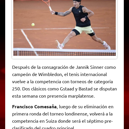
A
r
e
o
n
i
F
p
a
r
o
g
n
r
p
m
k
e
k
i
r
e
n
d
l
y
Después de la consagración de Jannik Sinner como
campeón de Wimbledon, el tenis internacional
vuelve a la competencia con torneos de categoría
250. Dos clásicos como Gstaad y Bastad se disputan
esta semana con presencia marplatense.
Francisco Comesaña
, luego de su eliminación en
primera ronda del torneo londinense, volverá a la
competencia en Suiza donde será el séptimo pre-
clasificado del cuadro principal.