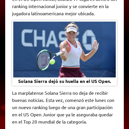
A
r
e
o
n
i
F
ranking internacional junior y se convierte en la
p
a
r
o
g
n
r
p
m
k
e
k
i
jugadora latinoamericana mejor ubicada.
r
e
n
d
l
y
Solana Sierra dejó su huella en el US Open.
La marplatense Solana Sierra no deja de recibir
buenas noticias. Esta vez, comenzó este lunes con
un nuevo ranking luego de una gran participación
en el US Open Junior que ya le aseguraba quedar
en el Top 20 mundial de la categoría.