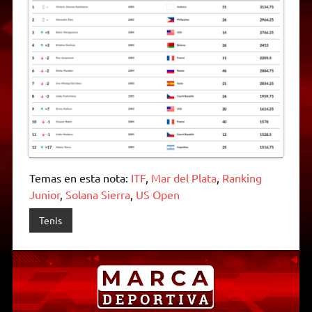
Temas en esta nota:
ITF
,
Mar del Plata
,
Ranking
Junior
,
Solana Sierra
,
US Open
Tenis