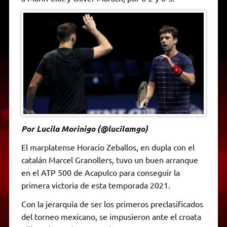
A
r
e
o
n
i
F
p
a
r
o
g
n
r
p
m
k
e
k
i
r
e
n
d
l
y
Por Lucila Morinigo (@lucilamgo)
El marplatense Horacio Zeballos, en dupla con el
catalán Marcel Granollers, tuvo un buen arranque
en el ATP 500 de Acapulco para conseguir la
primera victoria de esta temporada 2021.
Con la jerarquía de ser los primeros preclasificados
del torneo mexicano, se impusieron ante el croata