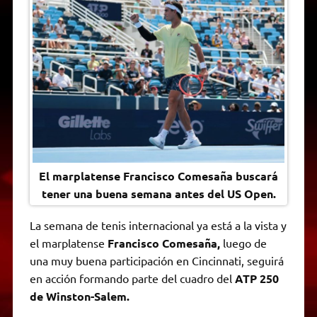
A
r
e
o
n
i
F
p
a
r
o
g
n
r
p
m
k
e
k
i
r
e
n
d
l
y
El marplatense Francisco Comesaña buscará
tener una buena semana antes del US Open.
La semana de tenis internacional ya está a la vista y
el marplatense
Francisco Comesaña,
luego de
una muy buena participación en Cincinnati, seguirá
en acción formando parte del cuadro del
ATP 250
de Winston-Salem.