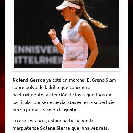
A
r
e
o
n
i
F
p
a
r
o
g
n
r
p
m
k
e
k
i
r
e
n
d
l
y
Roland Garros
ya está en marcha. El Grand Slam
sobre polvo de ladrillo que concentra
habitualmente la atención de los argentinos en
particular por ser especialistas en esta superficie,
dio su primer paso en la
qualy
.
En esa instancia, estará participando la
marplatense
Solana Sierra
que, una vez más,