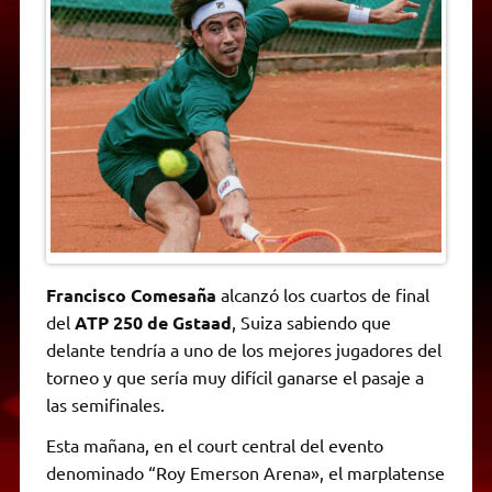
A
r
e
o
n
i
F
p
a
r
o
g
n
r
p
m
k
e
k
i
r
e
n
d
l
y
Francisco Comesaña
alcanzó los cuartos de final
del
ATP 250 de Gstaad
, Suiza sabiendo que
delante tendría a uno de los mejores jugadores del
torneo y que sería muy difícil ganarse el pasaje a
las semifinales.
Esta mañana, en el court central del evento
denominado “Roy Emerson Arena», el marplatense