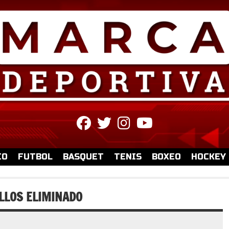
fab
fab
fab
fab
fa-
fa-
fa-
fa-
facebook
twitter
instagram
youtube
IO
FUTBOL
BASQUET
TENIS
BOXEO
HOCKEY
LLOS ELIMINADO