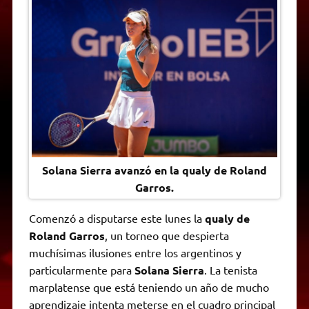
t
e
t
e
s
y
i
n
s
g
t
b
e
L
l
t
A
r
e
o
n
i
F
p
a
r
o
g
n
r
p
m
k
e
k
i
r
e
n
d
l
y
Solana Sierra avanzó en la qualy de Roland
Garros.
Comenzó a disputarse este lunes la
qualy de
Roland Garros
, un torneo que despierta
muchísimas ilusiones entre los argentinos y
particularmente para
Solana Sierra
. La tenista
marplatense que está teniendo un año de mucho
aprendizaje intenta meterse en el cuadro principal