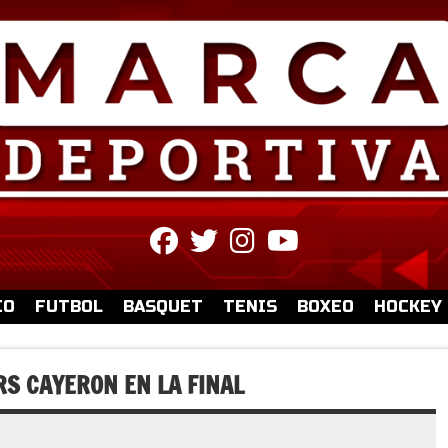
fab
fab
fab
fab
fa-
fa-
fa-
fa-
facebook
twitter
instagram
youtube
IO
FUTBOL
BASQUET
TENIS
BOXEO
HOCKEY
RS CAYERON EN LA FINAL