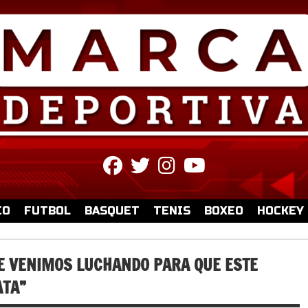
fab
fab
fab
fab
fa-
fa-
fa-
fa-
facebook
twitter
instagram
youtube
IO
FUTBOL
BASQUET
TENIS
BOXEO
HOCKEY
UE VENIMOS LUCHANDO PARA QUE ESTE
ATA”