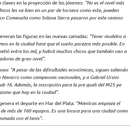
n claves en la proyección de los jóvenes:
“No es el nivel más
 chicos les va bien en un par de torneos como este, pueden
sco Comesaña como Solana Sierra pasaron por este camino
generan las figuras en las nuevas camadas:
“Tener modelos a
mos en la ciudad hace que el sueño parezca más posible. En
etió entre los mil, y habrá muchos chicos que también van a
adores de gran nivel”
.
tuvo:
“A pesar de las dificultades económicas, siguen saliendo
 Navarro como campeones nacionales, y a Gabriel Ursini
b-16. Además, la inscripción para la pre quali del M25 ya
iasmo que hay en la ciudad”
.
genera el deporte en Mar del Plata:
“Mientras empieza el
d de más de 160 equipos. Es una locura para una ciudad como
asmada con el tenis”
.