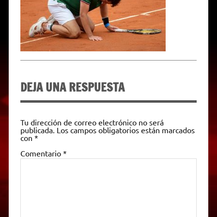
p
m
k
e
k
i
r
e
n
d
l
y
DEJA UNA RESPUESTA
Tu dirección de correo electrónico no será
publicada.
Los campos obligatorios están marcados
con
*
Comentario
*