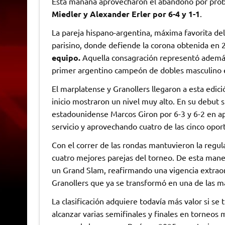
Esta mañana aprovecharon el abandono por probl
Miedler y Alexander Erler por 6-4 y 1-1
.
La pareja hispano-argentina, máxima favorita del
parisino, donde defiende la corona obtenida en
equipo.
Aquella consagración representó además 
primer argentino campeón de dobles masculino 
El marplatense y Granollers llegaron a esta edici
inicio mostraron un nivel muy alto. En su debut 
estadounidense Marcos Giron por 6-3 y 6-2 en a
servicio y aprovechando cuatro de las cinco opo
Con el correr de las rondas mantuvieron la regula
cuatro mejores parejas del torneo. De esta maner
un Grand Slam, reafirmando una vigencia extraor
Granollers que ya se transformó en una de las más
La clasificación adquiere todavía más valor si se
alcanzar varias semifinales y finales en torneos