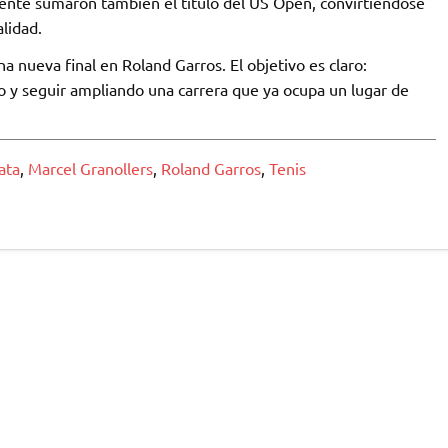
ente sumaron también el título del US Open, convirtiéndose
lidad.
a nueva final en Roland Garros. El objetivo es claro:
o y seguir ampliando una carrera que ya ocupa un lugar de
ata
,
Marcel Granollers
,
Roland Garros
,
Tenis