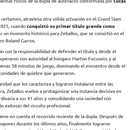
emas físicos de la dupla de austríacos conformada por
Lucas
 certamen, atraviesa otra sólida actuación en el Grand Slam
 2025, cuando
conquistó su primer título grande como
un momento histórico para Zeballos, que se convirtió en el
en Roland Garros.
ón con la responsabilidad de defender el título y desde el
superaron con autoridad al húngaro Marton Fucsovics y al
penas 58 minutos de juego, dominando el encuentro desde el
rtunidades de quiebre que generaron.
ridad que los caracteriza y lograron instalarse entre las
a, Zeballos vuelve a protagonizar una instancia decisiva en
dinaria a sus 41 años y consolidando una sociedad con
 exitosas del circuito profesional.
 tiene en cuenta el recorrido reciente de la dupla. Después de
 mayores durante los últimos años, finalmente lograron