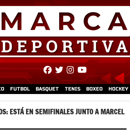
fab
fab
fab
fab
fa-
fa-
fa-
fa-
facebook
twitter
instagram
youtube
IO
FUTBOL
BASQUET
TENIS
BOXEO
HOCKEY
OS: ESTÁ EN SEMIFINALES JUNTO A MARCEL