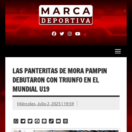
Skip
to
content
fab
fab
fab
fab
fa-
fa-
fa-
fa-
facebook
twitter
instagram
youtube
LAS PANTERITAS DE MORA PAMPIN
DEBUTARON CON TRIUNFO EN EL
MUNDIAL U19
Miércoles, Julio 2, 2025 | 19:59
W
T
T
F
M
C
E
P
h
e
w
a
e
o
m
r
a
l
i
c
s
p
a
i