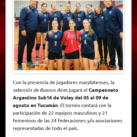
A
r
e
o
n
i
F
p
a
r
o
g
n
r
p
m
k
e
k
i
r
e
n
d
l
y
Con la presencia de jugadores marplatenses, la
selección de Buenos Aires
jugará el
Campeonato
Argentino Sub16 de Voley del 05 al 09 de
agosto en Tucumán
. El torneo contará con la
participación de 22 equipos masculinos y 21
femeninos de las 24 federaciones y/o asociaciones
representadas de todo el país.