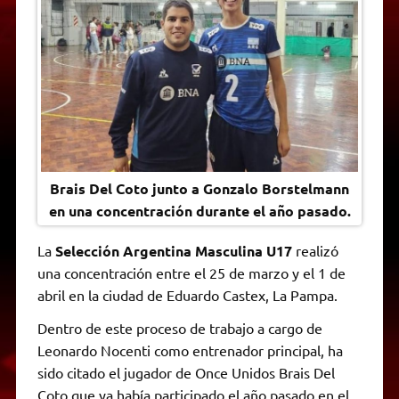
A
r
e
o
n
i
F
p
a
r
o
g
n
r
p
m
k
e
k
i
r
e
n
d
l
y
Brais Del Coto junto a Gonzalo Borstelmann
en una concentración durante el año pasado.
La
Selección Argentina Masculina U17
realizó
una concentración entre el 25 de marzo y el 1 de
abril en la ciudad de Eduardo Castex, La Pampa.
Dentro de este proceso de trabajo a cargo de
Leonardo Nocenti como entrenador principal, ha
sido citado el jugador de Once Unidos Brais Del
Coto que ya había participado el año pasado en el