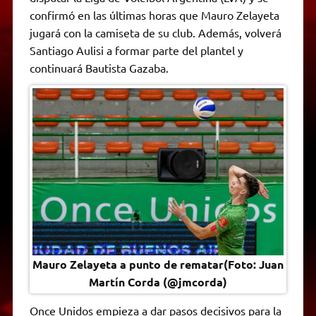
A
r
e
o
n
i
F
confirmó en las últimas horas que Mauro Zelayeta
p
a
r
o
g
n
r
p
m
k
e
k
i
jugará con la camiseta de su club. Además, volverá
r
e
Santiago Aulisi a formar parte del plantel y
n
d
continuará Bautista Gazaba.
l
y
Mauro Zelayeta a punto de rematar(Foto: Juan
Martín Corda (@jmcorda)
Once Unidos empieza a dar pasos decisivos para la