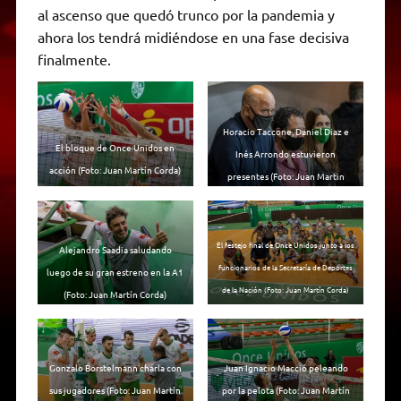
al ascenso que quedó trunco por la pandemia y
ahora los tendrá midiéndose en una fase decisiva
finalmente.
Horacio Taccone, Daniel Diaz e
El bloque de Once Unidos en
Inés Arrondo estuvieron
acción (Foto: Juan Martín Corda)
presentes (Foto: Juan Martin
Corda)
El festejo final de Once Unidos junto a los
Alejandro Saadia saludando
funcionarios de la Secretaría de Deportes
luego de su gran estreno en la A1
de la Nación (Foto: Juan Martín Corda)
(Foto: Juan Martín Corda)
Gonzalo Borstelmann charla con
Juan Ignacio Macció peleando
sus jugadores (Foto: Juan Martín
por la pelota (Foto: Juan Martín