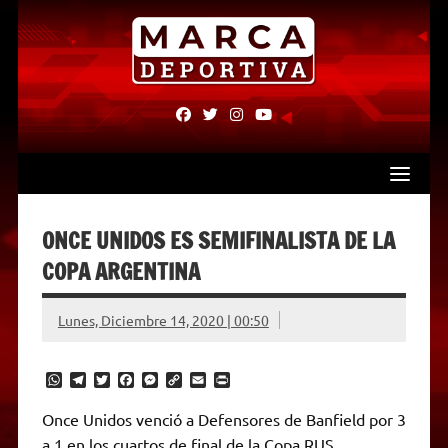
Skip
to
content
fab
fab
fab
fab
fa-
fa-
fa-
fa-
facebook
twitter
instagram
youtube
ONCE UNIDOS ES SEMIFINALISTA DE LA
COPA ARGENTINA
Lunes, Diciembre 14, 2020 | 00:50
W
T
T
F
M
C
E
P
h
e
w
a
e
o
m
r
a
l
i
c
s
p
a
i
Once Unidos venció a Defensores de Banfield por 3
t
e
t
e
s
y
i
n
a 1 en los cuartos de final de la Copa RUS
s
g
t
b
e
L
l
t