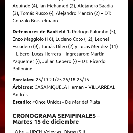
Aquindo (4), Ian Mehamed (2), Alejandro Saadia
(3), Tomás Russo (-), Alejandro Manzín (2) – DT:
Gonzalo Borstelmann
Defensores de Banfield 1:
Rodrigo Palumbo (5),
Enzo Maggiolo (16), Luciano Coto (12), Leonel
Escudero (9), Tomás Dileo (2) y Lucas Mendez (11)
– Libero: Lucas Herrera – Ingresaron: Martín
Yaquemet (-), Julián Cepero (-) – DT: Ricardo
Bollonine
Parciales:
25/19 21/25 25/18 25/15
Árbitros:
CASAMIQUELA Hernan – VILLARREAL
Andrés
Estadio:
«Once Unidos» De Mar del Plata
CRONOGRAMA SEMIFINALES –
Martes 15 de diciembre
18 hs. – UPCN Voley vs. Obras (SJ)