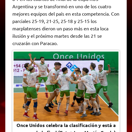
A
r
e
o
n
i
F
Argentina y se transformó en uno de los cuatro
p
a
r
o
g
n
r
p
m
k
e
k
i
mejores equipos del país en esta competencia. Con
r
e
parciales 25-19, 21-25, 25-18 y 25-15 los
n
d
marplatenses dieron un paso más en esta loca
l
ilusión y el próximo martes desde las 21 se
y
cruzarán con Paracao.
Once Unidos celebra la clasificación y está a