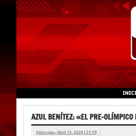
Skip
to
content
INIC
AZUL BENÍTEZ: «EL PRE-OLÍMPICO
Miércoles, Abril 15, 2020 | 21:19