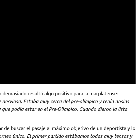
o demasiado resultó algo positivo para la marplatense:
nerviosa. Estaba muy cerca del pre-olímpico y tenía ansias
 que podía estar en el Pre-Olímpico. Cuando dieron la lista
lar de buscar el pasaje al máximo objetivo de un deportista y lo
 torneo único. El primer partido estábamos todas muy tensas y