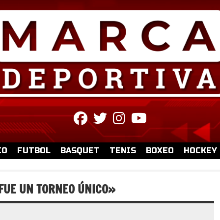
fab
fab
fab
fab
fa-
fa-
fa-
fa-
facebook
twitter
instagram
youtube
IO
FUTBOL
BASQUET
TENIS
BOXEO
HOCKEY
 FUE UN TORNEO ÚNICO»