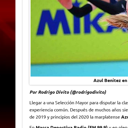
Azul Benítez en
Por Rodrigo Divito (@rodrigodivito)
Llegar a una Selección Mayor para disputar la cla
experiencia común. Después de muchos años sien
de 2019 y principios del 2020 la marplatense
Azu
En
Marca Deportiva Radio (FM 99.9)
y en plen