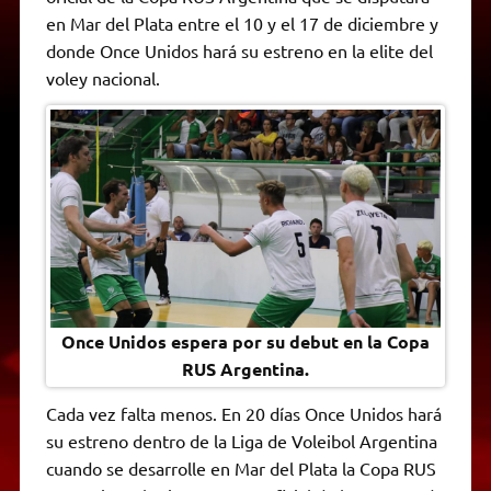
A
r
e
o
n
i
F
en Mar del Plata entre el 10 y el 17 de diciembre y
p
a
r
o
g
n
r
p
m
k
e
k
i
donde Once Unidos hará su estreno en la elite del
r
e
voley nacional.
n
d
l
y
Once Unidos espera por su debut en la Copa
RUS Argentina.
Cada vez falta menos. En 20 días Once Unidos hará
su estreno dentro de la Liga de Voleibol Argentina
cuando se desarrolle en Mar del Plata la Copa RUS