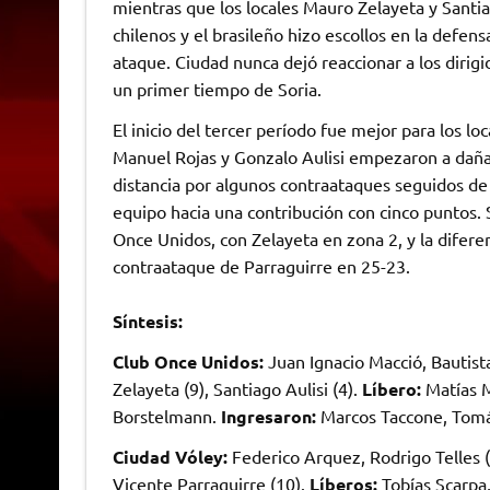
mientras que los locales Mauro Zelayeta y Santiag
chilenos y el brasileño hizo escollos en la defen
ataque. Ciudad nunca dejó reaccionar a los dirig
un primer tiempo de Soria.
El inicio del tercer período fue mejor para los l
Manuel Rojas y Gonzalo Aulisi empezaron a dañar
distancia por algunos contraataques seguidos de T
equipo hacia una contribución con cinco puntos. 
Once Unidos, con Zelayeta en zona 2, y la diferen
contraataque de Parraguirre en 25-23.
Síntesis:
Club Once Unidos:
Juan Ignacio Macció, Bautist
Zelayeta (9), Santiago Aulisi (4).
Líbero:
Matías 
Borstelmann.
Ingresaron:
Marcos Taccone, Tomás
Ciudad Vóley:
Federico Arquez, Rodrigo Telles (1
Vicente Parraguirre (10).
Líberos:
Tobías Scarpa