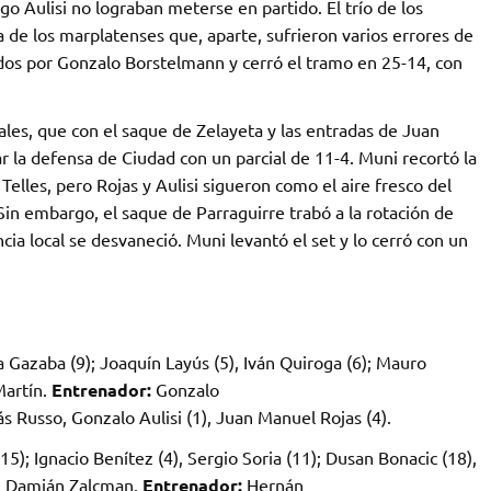
o Aulisi no lograban meterse en partido. El trío de los
sa de los marplatenses que, aparte, sufrieron varios errores de
idos por Gonzalo Borstelmann y cerró el tramo en 25-14, con
ocales, que con el saque de Zelayeta y las entradas de Juan
 la defensa de Ciudad con un parcial de 11-4. Muni recortó la
elles, pero Rojas y Aulisi sigueron como el aire fresco del
Sin embargo, el saque de Parraguirre trabó a la rotación de
cia local se desvaneció. Muni levantó el set y lo cerró con un
a Gazaba (9); Joaquín Layús (5), Iván Quiroga (6); Mauro
Martín.
Entrenador:
Gonzalo
 Russo, Gonzalo Aulisi (1), Juan Manuel Rojas (4).
5); Ignacio Benítez (4), Sergio Soria (11); Dusan Bonacic (18),
, Damián Zalcman.
Entrenador:
Hernán