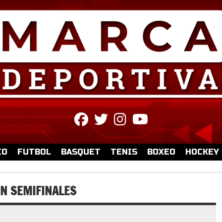
fab
fab
fab
fab
fa-
fa-
fa-
fa-
facebook
twitter
instagram
youtube
IO
FUTBOL
BASQUET
TENIS
BOXEO
HOCKEY
EN SEMIFINALES