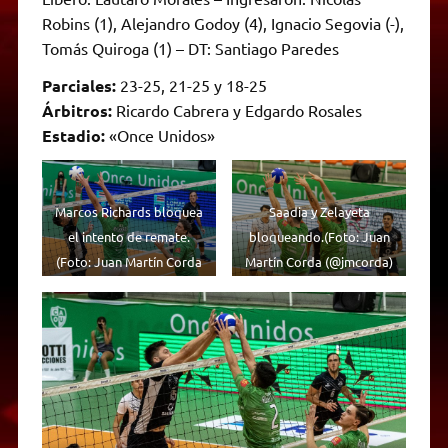
Robins (1), Alejandro Godoy (4), Ignacio Segovia (-),
Tomás Quiroga (1) – DT: Santiago Paredes
Parciales:
23-25, 21-25 y 18-25
Árbitros:
Ricardo Cabrera y Edgardo Rosales
Estadio:
«Once Unidos»
Marcos Richards bloquea
Saadia y Zelayeta
el intento de remate.
bloqueando.(Foto: Juan
(Foto: Juan Martín Corda
Martín Corda (@jmcorda)
(@jmcorda)