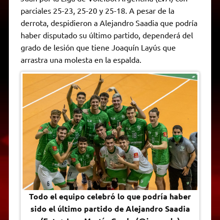
A
r
e
o
n
i
F
parciales 25-23, 25-20 y 25-18. A pesar de la
p
a
r
o
g
n
r
p
m
k
e
k
i
derrota, despidieron a Alejandro Saadia que podría
r
e
haber disputado su último partido, dependerá del
n
d
grado de lesión que tiene Joaquín Layús que
l
arrastra una molesta en la espalda.
y
Todo el equipo celebró lo que podría haber
sido el último partido de Alejandro Saadia