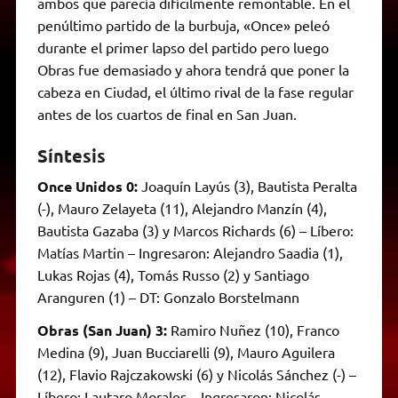
ambos que parecía difícilmente remontable. En el
penúltimo partido de la burbuja, «Once» peleó
durante el primer lapso del partido pero luego
Obras fue demasiado y ahora tendrá que poner la
cabeza en Ciudad, el último rival de la fase regular
antes de los cuartos de final en San Juan.
Síntesis
Once Unidos 0:
Joaquín Layús (3), Bautista Peralta
(-), Mauro Zelayeta (11), Alejandro Manzín (4),
Bautista Gazaba (3) y Marcos Richards (6) – Líbero:
Matías Martin – Ingresaron: Alejandro Saadia (1),
Lukas Rojas (4), Tomás Russo (2) y Santiago
Aranguren (1) – DT: Gonzalo Borstelmann
Obras (San Juan) 3:
Ramiro Nuñez (10), Franco
Medina (9), Juan Bucciarelli (9), Mauro Aguilera
(12), Flavio Rajczakowski (6) y Nicolás Sánchez (-) –
Líbero: Lautaro Morales – Ingresaron: Nicolás