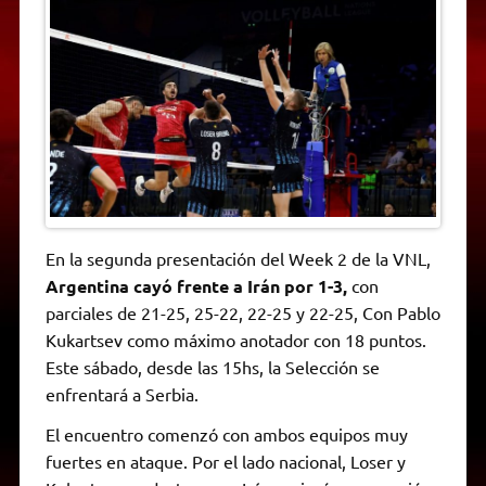
A
r
e
o
n
i
F
p
a
r
o
g
n
r
p
m
k
e
k
i
r
e
n
d
l
y
En la segunda presentación del Week 2 de la VNL,
Argentina cayó frente a Irán por 1-3,
con
parciales de 21-25, 25-22, 22-25 y 22-25, Con Pablo
Kukartsev como máximo anotador con 18 puntos.
Este sábado, desde las 15hs, la Selección se
enfrentará a Serbia.
El encuentro comenzó con ambos equipos muy
fuertes en ataque. Por el lado nacional, Loser y