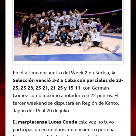
A
r
e
o
n
i
F
p
a
r
o
g
n
r
p
m
k
e
k
i
r
e
n
d
l
y
En el último encuentro del Week 2 en Serbia,
la
Selección venció 3-2 a Cuba con parciales de 23-
25, 25-23, 25-21, 21-25 y 15-11
, con Germán
Gómez como máximo anotador con 22 puntos. El
tercer weekend se disputará en Región de Kanto,
Japón del 15 al 20 de julio.
El
marplatense Lucas Conde
esta vez no tuvo
participación en un durísimo encuentro pero ha