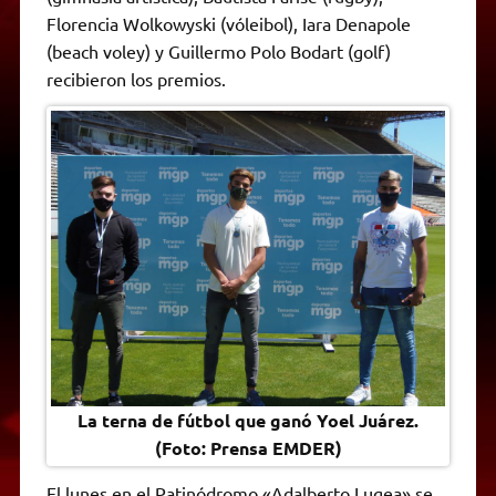
A
r
e
o
n
i
F
Florencia Wolkowyski (vóleibol), Iara Denapole
p
a
r
o
g
n
r
p
m
k
e
k
i
(beach voley) y Guillermo Polo Bodart (golf)
r
e
recibieron los premios.
n
d
l
y
La terna de fútbol que ganó Yoel Juárez.
(Foto: Prensa EMDER)
El lunes en el Patinódromo «Adalberto Lugea» se