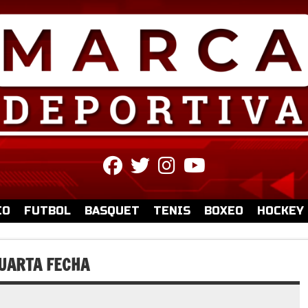
fab
fab
fab
fab
fa-
fa-
fa-
fa-
facebook
twitter
instagram
youtube
IO
FUTBOL
BASQUET
TENIS
BOXEO
HOCKEY
UARTA FECHA