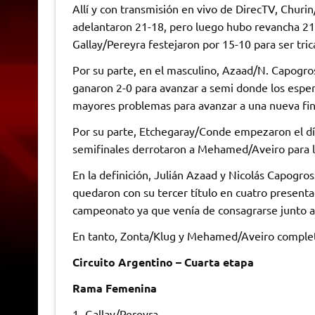
Allí y con transmisión en vivo de DirecTV, Churi
adelantaron 21-18, pero luego hubo revancha 21-15
Gallay/Pereyra festejaron por 15-10 para ser tri
Por su parte, en el masculino, Azaad/N. Capogro
ganaron 2-0 para avanzar a semi donde los esper
mayores problemas para avanzar a una nueva fin
Por su parte, Etchegaray/Conde empezaron el día 
semifinales derrotaron a Mehamed/Aveiro para ll
En la definición, Julián Azaad y Nicolás Capogr
quedaron con su tercer título en cuatro presenta
campeonato ya que venía de consagrarse junto a
En tanto, Zonta/Klug y Mehamed/Aveiro completa
Circuito Argentino – Cuarta etapa
Rama Femenina
1- Gallay/Pereyra