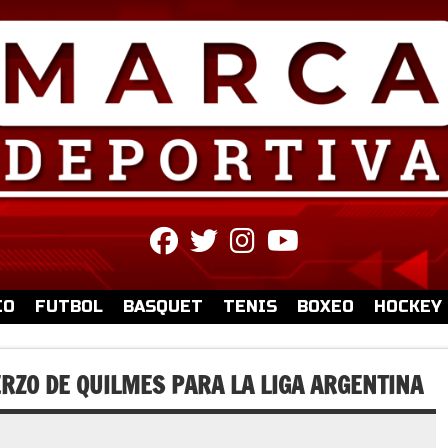
fab
fab
fab
fab
fa-
fa-
fa-
fa-
facebook
twitter
instagram
youtube
IO
FUTBOL
BASQUET
TENIS
BOXEO
HOCKEY
ERZO DE QUILMES PARA LA LIGA ARGENTINA