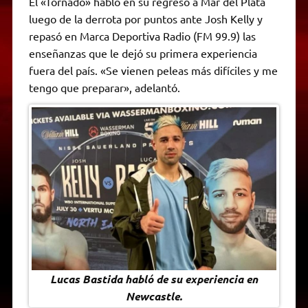
El «Tornado» habló en su regreso a Mar del Plata
t
e
t
e
s
y
i
n
luego de la derrota por puntos ante Josh Kelly y
s
g
t
b
e
L
l
t
A
r
e
o
n
i
F
repasó en Marca Deportiva Radio (FM 99.9) las
p
a
r
o
g
n
r
p
m
k
e
k
i
enseñanzas que le dejó su primera experiencia
r
e
fuera del país. «Se vienen peleas más difíciles y me
n
d
tengo que preparar», adelantó.
l
y
Lucas Bastida habló de su experiencia en
Newcastle.