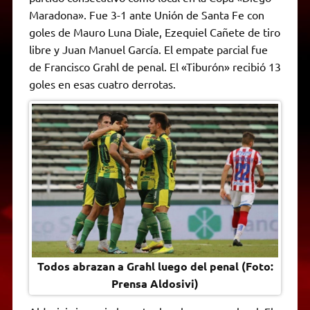
A
r
e
o
n
i
F
Maradona». Fue 3-1 ante Unión de Santa Fe con
p
a
r
o
g
n
r
p
m
k
e
k
i
goles de Mauro Luna Diale, Ezequiel Cañete de tiro
r
e
libre y Juan Manuel García. El empate parcial fue
n
d
de Francisco Grahl de penal. El «Tiburón» recibió 13
l
goles en esas cuatro derrotas.
y
Todos abrazan a Grahl luego del penal (Foto:
Prensa Aldosivi)