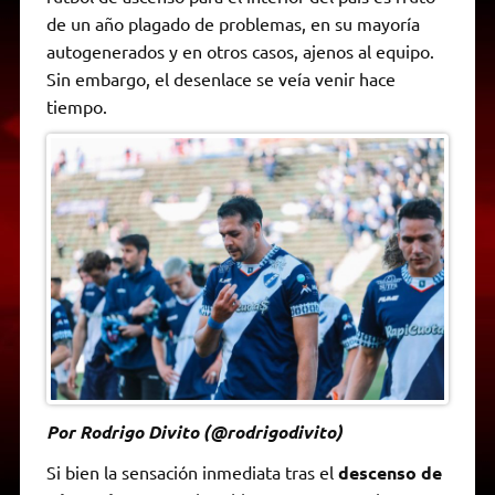
A
r
e
o
n
i
F
de un año plagado de problemas, en su mayoría
p
a
r
o
g
n
r
p
m
k
e
k
i
autogenerados y en otros casos, ajenos al equipo.
r
e
Sin embargo, el desenlace se veía venir hace
n
d
tiempo.
l
y
Por Rodrigo Divito (@rodrigodivito)
Si bien la sensación inmediata tras el
descenso de