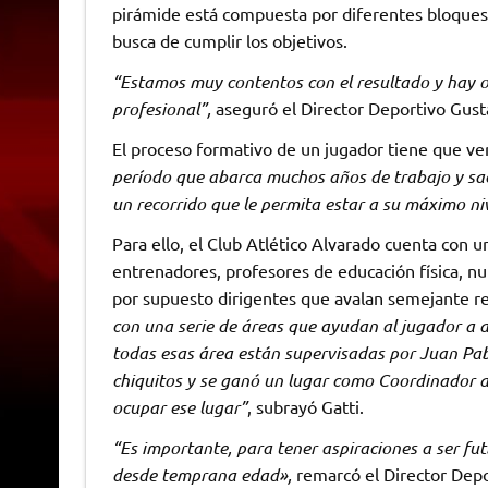
pirámide está compuesta por diferentes bloques y
busca de cumplir los objetivos.
“Estamos muy contentos con el resultado y hay o
profesional”,
aseguró el Director Deportivo Gust
El proceso formativo de un jugador tiene que ver 
período que abarca muchos años de trabajo y sacr
un recorrido que le permita estar a su máximo n
Para ello, el Club Atlético Alvarado cuenta con 
entrenadores, profesores de educación física, nut
por supuesto dirigentes que avalan semejante r
con una serie de áreas que ayudan al jugador a d
todas esas área están supervisadas por Juan Pab
chiquitos y se ganó un lugar como Coordinador de
ocupar ese lugar”
, subrayó Gatti.
“Es importante, para tener aspiraciones a ser fut
desde temprana edad»,
remarcó el Director Depo