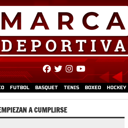
fab
fab
fab
fab
fa-
fa-
fa-
fa-
facebook
twitter
instagram
youtube
IO
FUTBOL
BASQUET
TENIS
BOXEO
HOCKEY
 EMPIEZAN A CUMPLIRSE