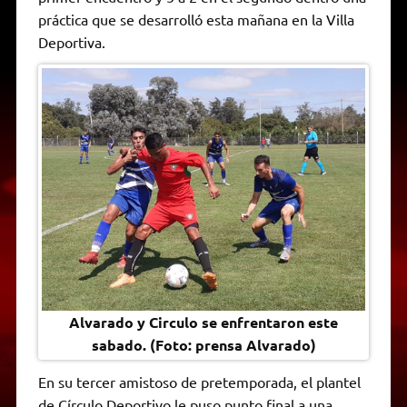
A
r
e
o
n
i
F
práctica que se desarrolló esta mañana en la Villa
p
a
r
o
g
n
r
p
m
k
e
k
i
Deportiva.
r
e
n
d
l
y
Alvarado y Circulo se enfrentaron este
sabado. (Foto: prensa Alvarado)
En su tercer amistoso de pretemporada, el plantel
de Círculo Deportivo le puso punto final a una