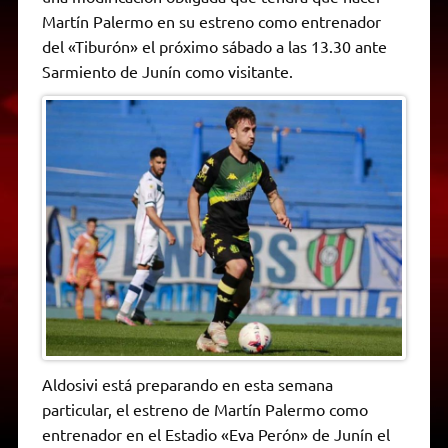
A
r
e
o
n
i
F
Martín Palermo en su estreno como entrenador
p
a
r
o
g
n
r
p
m
k
e
k
i
del «Tiburón» el próximo sábado a las 13.30 ante
r
e
Sarmiento de Junín como visitante.
n
d
l
y
Aldosivi está preparando en esta semana
particular, el estreno de Martín Palermo como
entrenador en el Estadio «Eva Perón» de Junín el