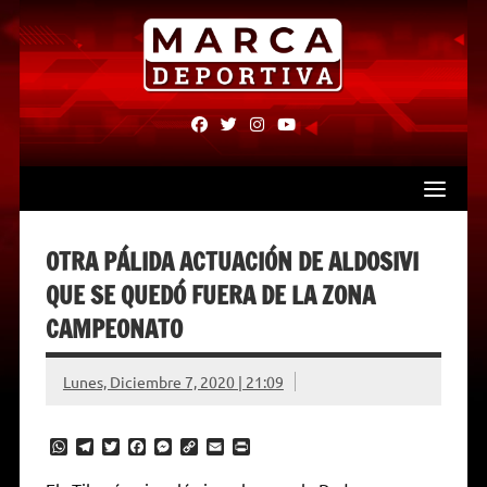
Skip
to
content
fab
fab
fab
fab
fa-
fa-
fa-
fa-
facebook
twitter
instagram
youtube
OTRA PÁLIDA ACTUACIÓN DE ALDOSIVI
QUE SE QUEDÓ FUERA DE LA ZONA
CAMPEONATO
Lunes, Diciembre 7, 2020 | 21:09
W
T
T
F
M
C
E
P
h
e
w
a
e
o
m
r
a
l
i
c
s
p
a
i