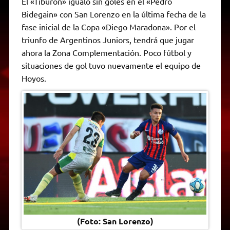
El «Tiburón» igualó sin goles en el «Pedro
t
e
t
e
s
y
i
n
Bidegain» con San Lorenzo en la última fecha de la
s
g
t
b
e
L
l
t
A
r
e
o
n
i
F
fase inicial de la Copa «Diego Maradona». Por el
p
a
r
o
g
n
r
p
m
k
e
k
i
triunfo de Argentinos Juniors, tendrá que jugar
r
e
ahora la Zona Complementación. Poco fútbol y
n
d
situaciones de gol tuvo nuevamente el equipo de
l
Hoyos.
y
(Foto: San Lorenzo)