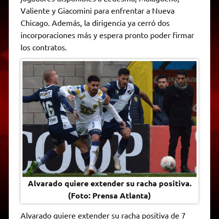
A
r
e
o
n
i
F
Valiente y Giacomini para enfrentar a Nueva
p
a
r
o
g
n
r
p
m
k
e
k
i
Chicago. Además, la dirigencia ya cerró dos
r
e
incorporaciones más y espera pronto poder firmar
n
d
los contratos.
l
y
Alvarado quiere extender su racha positiva.
(Foto: Prensa Atlanta)
Alvarado quiere extender su racha positiva de 7