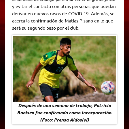
A
r
e
o
n
i
F
y evitar el contacto con otras personas que puedan
p
a
r
o
g
n
r
p
m
k
e
k
i
derivar en nuevos casos de COVID-19. Además, se
r
e
acerca la confirmación de Matías Pisano en lo que
n
d
será su segundo paso por el club.
l
y
Después de una semana de trabajo, Patricio
Boolsen fue confirmado como incorporación.
(Foto: Prensa Aldosivi)