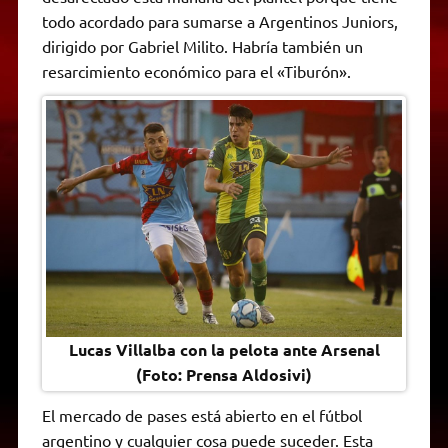
A
r
e
o
n
i
F
todo acordado para sumarse a Argentinos Juniors,
p
a
r
o
g
n
r
p
m
k
e
k
i
dirigido por Gabriel Milito. Habría también un
r
e
resarcimiento económico para el «Tiburón».
n
d
l
y
Lucas Villalba con la pelota ante Arsenal
(Foto: Prensa Aldosivi)
El mercado de pases está abierto en el fútbol
argentino y cualquier cosa puede suceder. Esta