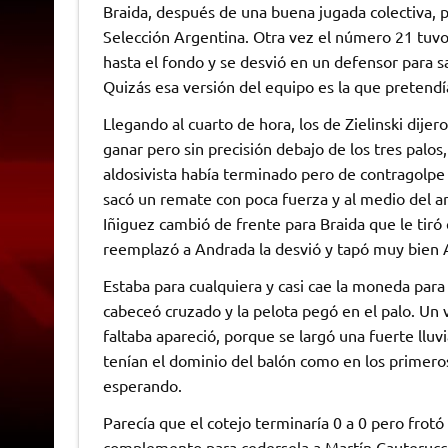
Braida, después de una buena jugada colectiva, p
Selección Argentina. Otra vez el número 21 tuv
hasta el fondo y se desvió en un defensor para sa
Quizás esa versión del equipo es la que pretendí
Llegando al cuarto de hora, los de Zielinski dij
ganar pero sin precisión debajo de los tres palos,
aldosivista había terminado pero de contragolpe 
sacó un remate con poca fuerza y al medio del ar
Iñiguez cambió de frente para Braida que le tiró 
reemplazó a Andrada la desvió y tapó muy bien An
Estaba para cualquiera y casi cae la moneda para
cabeceó cruzado y la pelota pegó en el palo. Un 
faltaba apareció, porque se largó una fuerte lluvi
tenían el dominio del balón como en los primer
esperando.
Parecía que el cotejo terminaría 0 a 0 pero frotó
complemento para cedersela a Martín Cauteruccio 