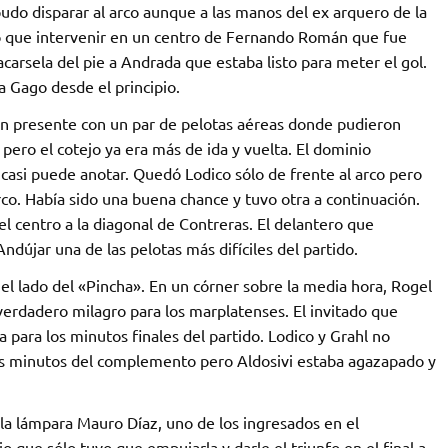
udo disparar al arco aunque a las manos del ex arquero de la
o que intervenir en un centro de Fernando Román que fue
carsela del pie a Andrada que estaba listo para meter el gol.
a Gago desde el principio.
eron presente con un par de pelotas aéreas donde pudieron
 pero el cotejo ya era más de ida y vuelta. El dominio
casi puede anotar. Quedó Lodico sólo de frente al arco pero
co. Había sido una buena chance y tuvo otra a continuación.
el centro a la diagonal de Contreras. El delantero que
dújar una de las pelotas más difíciles del partido.
 el lado del «Pincha». En un córner sobre la media hora, Rogel
verdadero milagro para los marplatenses. El invitado que
a para los minutos finales del partido. Lodico y Grahl no
os minutos del complemento pero Aldosivi estaba agazapado y
 la lámpara Mauro Díaz, uno de los ingresados en el
que sólo tuvo que empujarla y darle el triunfo en el final a