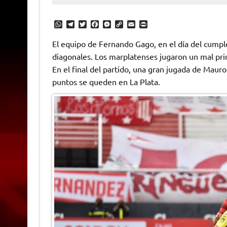
W
T
T
F
M
C
E
P
h
e
w
a
e
o
m
r
a
l
i
c
s
p
a
i
El equipo de Fernando Gago, en el día del cumple
t
e
t
e
s
y
i
n
diagonales. Los marplatenses jugaron un mal p
s
g
t
b
e
L
l
t
A
r
e
o
n
i
F
En el final del partido, una gran jugada de Maur
p
a
r
o
g
n
r
p
m
k
e
k
i
puntos se queden en La Plata.
r
e
n
d
l
y