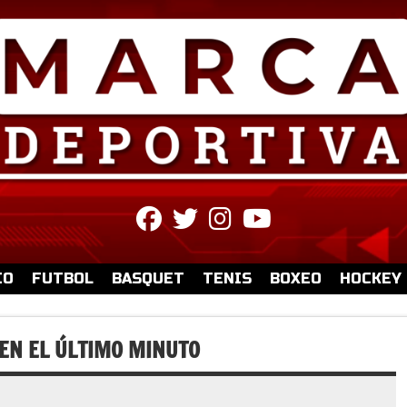
fab
fab
fab
fab
fa-
fa-
fa-
fa-
facebook
twitter
instagram
youtube
IO
FUTBOL
BASQUET
TENIS
BOXEO
HOCKEY
 EN EL ÚLTIMO MINUTO