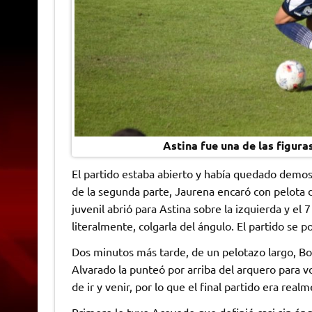
Astina fue una de las figur
El partido estaba abierto y había quedado demost
de la segunda parte, Jaurena encaró con pelota
juvenil abrió para Astina sobre la izquierda y el
literalmente, colgarla del ángulo. El partido se po
Dos minutos más tarde, de un pelotazo largo, Bon
Alvarado la punteó por arriba del arquero para v
de ir y venir, por lo que el final partido era realm
Primero lo tuvo Acevedo que definió casi sin án