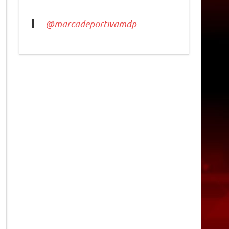
@marcadeportivamdp