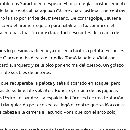
problemas Saracho en despejar. El local elegía constantemente
e la pulseada al paraguayo Cáceres para lastimar con centros.
ero la tiró por arriba del travesaño. De contragolpe, Jaurena
speró el momento justo para habilitar a Giacomini en el
era en una situación muy clara. Todo eso antes del cuarto de
es lo presionaba bien y ya no tenía tanto la pelota. Entonces
ue Giacomini bajó para el medio. Tomó la pelota Vidal con
aró al arquero y se la picó por encima del cuerpo. Un golazo
s de sus tres delanteros.
 que recuperaba la pelota y salía disparado en ataque, pero
s de su línea de volantes. Bonetto, en una de las jugadas
as Pedro Fernández. La espalda de Cáceres fue una tentación
triangulación por ese sector llegó el centro que salió a cortar
la cabeza a la carrera a Facundo Pons que con el arco sólo,
idas fueron una combinación letal para quedar 1-2. La perdieron