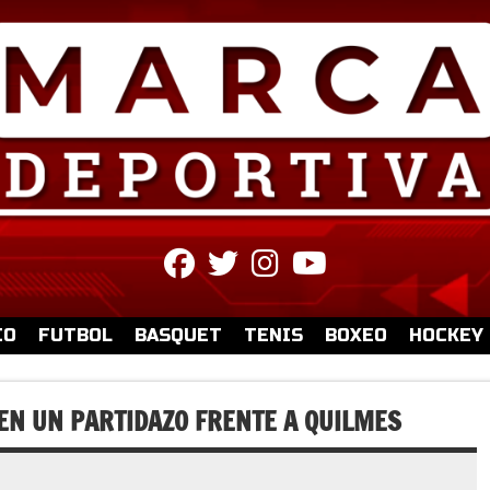
fab
fab
fab
fab
fa-
fa-
fa-
fa-
facebook
twitter
instagram
youtube
IO
FUTBOL
BASQUET
TENIS
BOXEO
HOCKEY
EN UN PARTIDAZO FRENTE A QUILMES