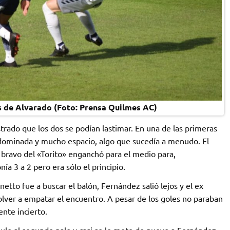
as de Alvarado (Foto: Prensa Quilmes AC)
rado que los dos se podían lastimar. En una de las primeras
 dominada y mucho espacio, algo que sucedía a menudo. El
 7 bravo del «Torito» enganchó para el medio para,
nía 3 a 2 pero era sólo el principio.
etto fue a buscar el balón, Fernández salió lejos y el ex
olver a empatar el encuentro. A pesar de los goles no paraban
ente incierto.
gulo al segundo palo y casi se le mete de nuevo a Fernández.