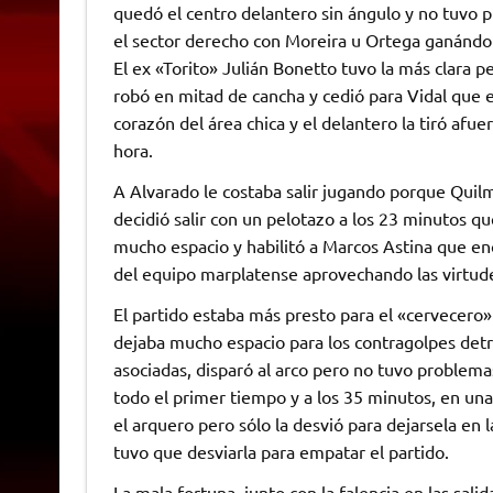
quedó el centro delantero sin ángulo y no tuvo 
el sector derecho con Moreira u Ortega ganándol
El ex «Torito» Julián Bonetto tuvo la más clara p
robó en mitad de cancha y cedió para Vidal que e
corazón del área chica y el delantero la tiró afu
hora.
A Alvarado le costaba salir jugando porque Quilm
decidió salir con un pelotazo a los 23 minutos q
mucho espacio y habilitó a Marcos Astina que enc
del equipo marplatense aprovechando las virtude
El partido estaba más presto para el «cervecero»
dejaba mucho espacio para los contragolpes detrá
asociadas, disparó al arco pero no tuvo problem
todo el primer tiempo y a los 35 minutos, en una 
el arquero pero sólo la desvió para dejarsela en 
tuvo que desviarla para empatar el partido.
La mala fortuna, junto con la falencia en las sal