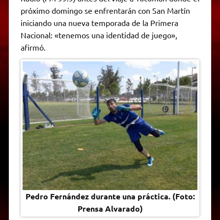
A
r
e
o
n
i
F
próximo domingo se enfrentarán con San Martín
p
a
r
o
g
n
r
p
m
k
e
k
i
iniciando una nueva temporada de la Primera
r
e
Nacional: «tenemos una identidad de juego»,
n
d
afirmó.
l
y
Pedro Fernández durante una práctica. (Foto:
Prensa Alvarado)