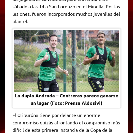
A
r
e
o
n
i
F
sábado a las 14 a San Lorenzo en el Minella. Por las
p
a
r
o
g
n
r
p
m
k
e
k
i
lesiones, fueron incorporados muchos juveniles del
r
e
plantel.
n
d
l
y
La dupla Andrada – Contreras parece ganarse
un lugar (Foto: Prensa Aldosivi)
El «Tiburón» tiene por delante un enorme
compromiso quizás afrontando el compromiso más
difícil de esta primera instancia de la Copa de la