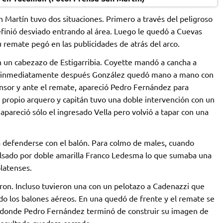
 Martín tuvo dos situaciones. Primero a través del peligroso
definió desviado entrando al área. Luego le quedó a Cuevas
 remate pegó en las publicidades de atrás del arco.
 un cabezazo de Estigarribia. Coyette mandó a cancha a
ro inmediatamente después González quedó mano a mano con
nsor y ante el remate, apareció Pedro Fernández para
el propio arquero y capitán tuvo una doble intervención con un
 apareció sólo el ingresado Vella pero volvió a tapar con una
ía defenderse con el balón. Para colmo de males, cuando
ulsado por doble amarilla Franco Ledesma lo que sumaba una
platenses.
ron. Incluso tuvieron una con un pelotazo a Cadenazzi que
do los balones aéreos. En una quedó de frente y el remate se
r donde Pedro Fernández terminó de construir su imagen de
resultado quedara cerrado.