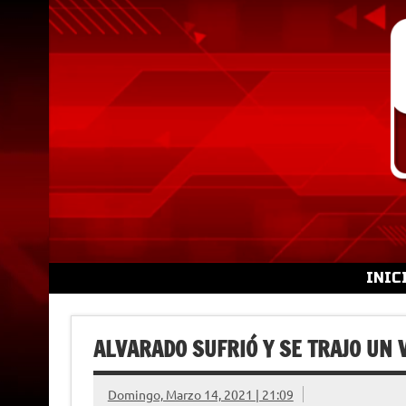
Skip
to
content
INIC
ALVARADO SUFRIÓ Y SE TRAJO UN
Domingo, Marzo 14, 2021 | 21:09