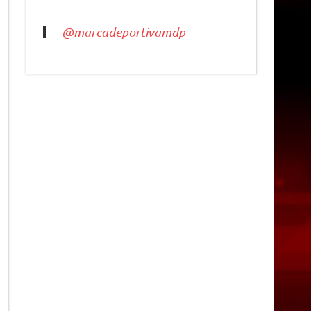
@marcadeportivamdp