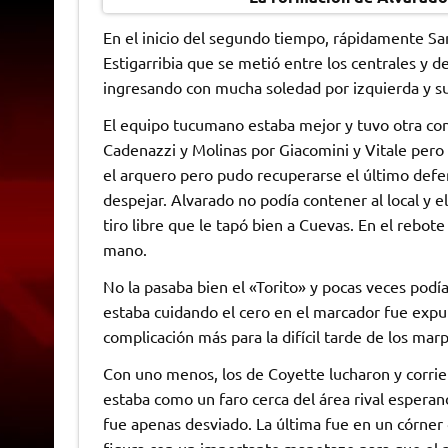
En el inicio del segundo tiempo, rápidamente San
Estigarribia que se metió entre los centrales y 
ingresando con mucha soledad por izquierda y su
El equipo tucumano estaba mejor y tuvo otra con
Cadenazzi y Molinas por Giacomini y Vitale pe
el arquero pero pudo recuperarse el último defe
despejar. Alvarado no podía contener al local y 
tiro libre que le tapó bien a Cuevas. En el rebote
mano.
No la pasaba bien el «Torito» y pocas veces pod
estaba cuidando el cero en el marcador fue exp
complicación más para la difícil tarde de los mar
Con uno menos, los de Coyette lucharon y corrie
estaba como un faro cerca del área rival esperan
fue apenas desviado. La última fue en un córne
figura con un importante manotazo para que el 