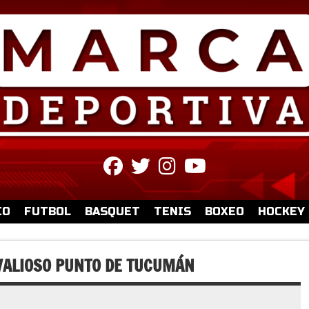
fab
fab
fab
fab
fa-
fa-
fa-
fa-
facebook
twitter
instagram
youtube
IO
FUTBOL
BASQUET
TENIS
BOXEO
HOCKEY
 VALIOSO PUNTO DE TUCUMÁN