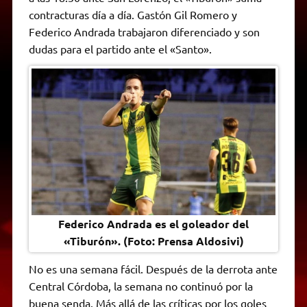
A
r
e
o
n
i
F
contracturas día a día. Gastón Gil Romero y
p
a
r
o
g
n
r
p
m
k
e
k
i
Federico Andrada trabajaron diferenciado y son
r
e
dudas para el partido ante el «Santo».
n
d
l
y
Federico Andrada es el goleador del
«Tiburón». (Foto: Prensa Aldosivi)
No es una semana fácil. Después de la derrota ante
Central Córdoba, la semana no continuó por la
buena senda. Más allá de las críticas por los goles