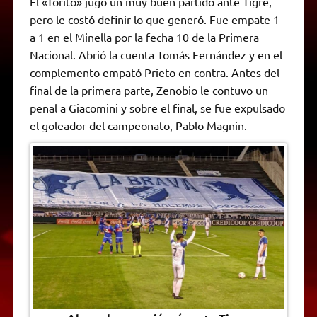
El «Torito» jugó un muy buen partido ante Tigre,
t
e
t
e
s
y
i
n
pero le costó definir lo que generó. Fue empate 1
s
g
t
b
e
L
l
t
A
r
e
o
n
i
F
a 1 en el Minella por la fecha 10 de la Primera
p
a
r
o
g
n
r
p
m
k
e
k
i
Nacional. Abrió la cuenta Tomás Fernández y en el
r
e
complemento empató Prieto en contra. Antes del
n
d
final de la primera parte, Zenobio le contuvo un
l
penal a Giacomini y sobre el final, se fue expulsado
y
el goleador del campeonato, Pablo Magnin.