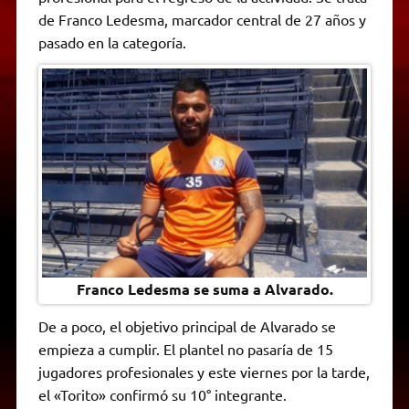
A
r
e
o
n
i
F
de Franco Ledesma, marcador central de 27 años y
p
a
r
o
g
n
r
p
m
k
e
k
i
pasado en la categoría.
r
e
n
d
l
y
Franco Ledesma se suma a Alvarado.
De a poco, el objetivo principal de Alvarado se
empieza a cumplir. El plantel no pasaría de 15
jugadores profesionales y este viernes por la tarde,
el «Torito» confirmó su 10° integrante.