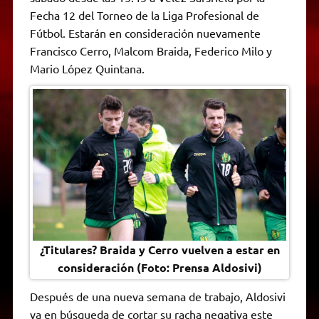
A
r
e
o
n
i
F
Fecha 12 del Torneo de la Liga Profesional de
p
a
r
o
g
n
r
p
m
k
e
k
i
Fútbol. Estarán en consideración nuevamente
r
e
Francisco Cerro, Malcom Braida, Federico Milo y
n
d
Mario López Quintana.
l
y
¿Titulares? Braida y Cerro vuelven a estar en
consideración (Foto: Prensa Aldosivi)
Después de una nueva semana de trabajo, Aldosivi
va en búsqueda de cortar su racha negativa este