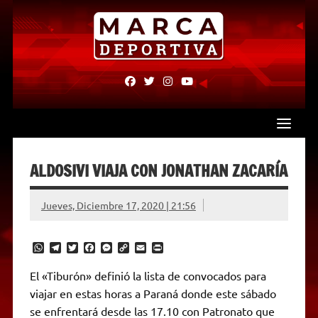
Skip
to
content
fab
fab
fab
fab
fa-
fa-
fa-
fa-
facebook
twitter
instagram
youtube
ALDOSIVI VIAJA CON JONATHAN ZACARÍA
Jueves, Diciembre 17, 2020 | 21:56
W
T
T
F
M
C
E
P
h
e
w
a
e
o
m
r
a
l
i
c
s
p
a
i
El «Tiburón» definió la lista de convocados para
t
e
t
e
s
y
i
n
viajar en estas horas a Paraná donde este sábado
s
g
t
b
e
L
l
t
A
r
e
o
n
i
F
se enfrentará desde las 17.10 con Patronato que
p
a
r
o
g
n
r