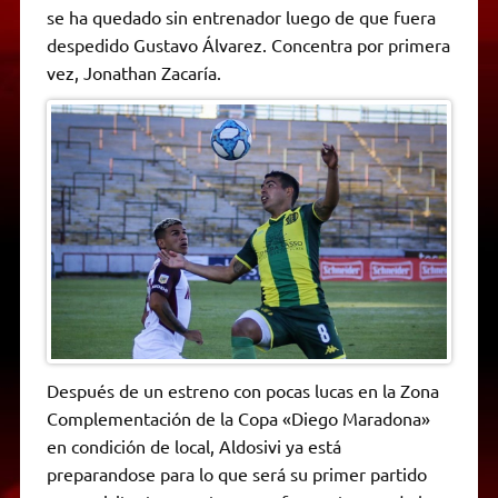
p
m
k
e
k
i
se ha quedado sin entrenador luego de que fuera
r
e
despedido Gustavo Álvarez. Concentra por primera
n
d
vez, Jonathan Zacaría.
l
y
Después de un estreno con pocas lucas en la Zona
Complementación de la Copa «Diego Maradona»
en condición de local, Aldosivi ya está
preparandose para lo que será su primer partido