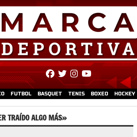
fab
fab
fab
fab
fa-
fa-
fa-
fa-
facebook
twitter
instagram
youtube
IO
FUTBOL
BASQUET
TENIS
BOXEO
HOCKEY
ER TRAÍDO ALGO MÁS»